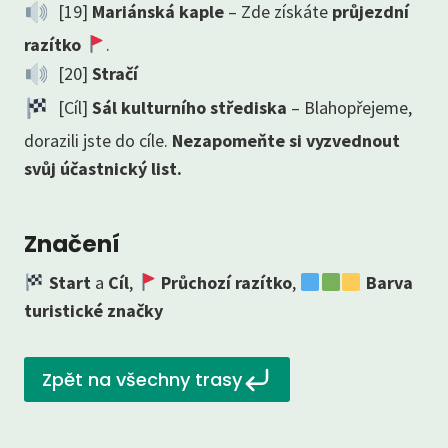
[19]
Mariánská kaple
– Zde získáte
průjezdní
razítko
.
[20]
Stračí
[Cíl]
Sál kulturního střediska
– Blahopřejeme,
dorazili jste do cíle.
Nezapomeňte si vyzvednout
svůj účastnický list.
Značení
Start
a
Cíl
,
Průchozí razítko
,
Barva
turistické značky
Zpět na všechny trasy