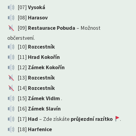
[07]
Vysoká
[08]
Harasov
[09]
Restaurace Pobuda
– Možnost
občerstvení.
[10]
Rozcestník
[11]
Hrad Kokořín
[12]
Zámek Kokořín
[13]
Rozcestník
[14]
Rozcestník
[15]
Zámek Vidim
.
[16]
Zámek Slavín
[17]
Had
– Zde získáte
průjezdní razítko
.
[18]
Harfenice