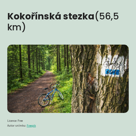
Kokořínská stezka
(56,5
km)
Licence: Free
Autor snímku:
Freepik