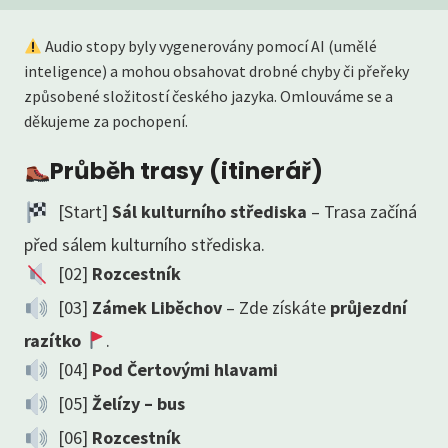
Audio stopy byly vygenerovány pomocí AI (umělé
inteligence) a mohou obsahovat drobné chyby či přeřeky
způsobené složitostí českého jazyka. Omlouváme se a
děkujeme za pochopení.
Průběh trasy (itinerář)
[Start]
Sál kulturního střediska
– Trasa začíná
před sálem kulturního střediska.
[02]
Rozcestník
[03]
Zámek Liběchov
– Zde získáte
průjezdní
razítko
.
[04]
Pod Čertovými hlavami
[05]
Želízy – bus
[06]
Rozcestník