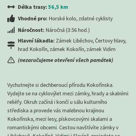
Délka trasy:
56,5 km
Vhodné pro:
Horské kolo, zdatné cyklisty
Náročnost:
Náročná (3:56 hod.)
Hlavní lákadla:
Zámek Liběchov, Čertovy hlavy,
hrad Kokořín, zámek Kokořín, zámek Vidim
(nezaručujeme otevření všech památek)
Vychutnejte si dechberoucí přírodu Kokořínska.
Vydejte se na cyklovýlet mezi zámky, hrady a skalními
reliéfy. Okruh začíná i končí u sálu kulturního
střediska a provede vás malebnou krajinou
Kokořínska, mezi lesy, pískovcovými skalami a
romantickými obcemi. Cestou navštívíte zámky v
Liběchově, Kokoříně, Vidimi i Slavíně, projedete se